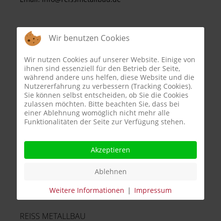
Wir benutzen Cookies
INFORMATIONEN
Wir nutzen Cookies auf unserer Website. Einige von
ihnen sind essenziell für den Betrieb der Seite,
während andere uns helfen, diese Website und die
Geschäftsführung: Michael Reiss
Nutzererfahrung zu verbessern (Tracking Cookies).
Sie können selbst entscheiden, ob Sie die Cookies
Amtsgericht Bamberg HRB 7097
zulassen möchten. Bitte beachten Sie, dass bei
Ust-ID: DE278334067
einer Ablehnung womöglich nicht mehr alle
Steuer-Nr.: 207 136 20239
Funktionalitäten der Seite zur Verfügung stehen.
Text, Fotos & Grafiken:
Akzeptieren
(soweit keine anderen Quellen angegeben):
Ablehnen
REISS Metallbau
Weitere Informationen
|
Impressum
REISS METALLBAU