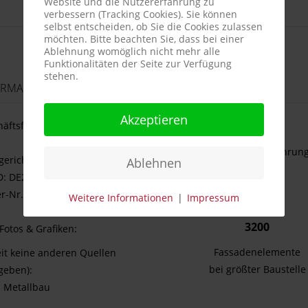
Website und die Nutzererfahrung zu
verbessern (Tracking Cookies). Sie können
selbst entscheiden, ob Sie die Cookies zulassen
möchten. Bitte beachten Sie, dass bei einer
Ablehnung womöglich nicht mehr alle
Funktionalitäten der Seite zur Verfügung
stehen.
ORMATIONEN
REISS METALLBAU
Akzeptieren
häftsführung: Michael
29
Jahre Berufserfahrun
gericht Bamberg HRB 7097
Ablehnen
43
ID: DE278334067
r-Nr.: 207 136 20239
Weitere Informationen
|
Impressum
Mitarbeiter
3200
 Fotos & Grafiken:
Fassadenelemente
it keine anderen Quellen
bei größter Baustelle
geben):
S Metallbau